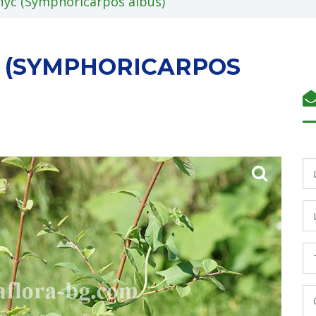
с (Symphoricarpos albus)
(SYMPHORICARPOS