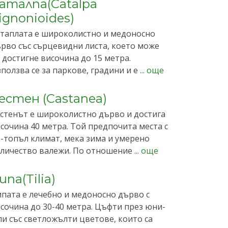
аталпа(Catalpa
ignonioides)
таплата е широколистно и медоносно
рво със сърцевидни листа, което може
 достигне височина до 15 метра.
ползва се за паркове, градини и е
... още
естен (Castanea)
стенът е широколистно дърво и достига
сочина 40 метра. Той предпочита места с
-топъл климат, мека зима и умерено
личество валежи. По отношение
... още
ипа(Tilia)
пата е лечебно и медоносно дърво с
сочина до 30-40 метра. Цъфти през юни-
и със светложълти цветове, които са