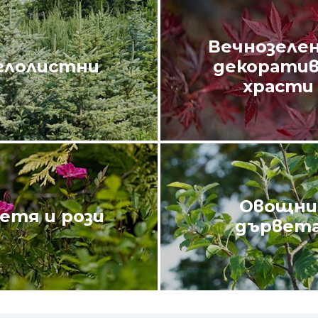
Вечнозелен
глолистни
декорати
храсти
Овощни
етя и рози
дървет