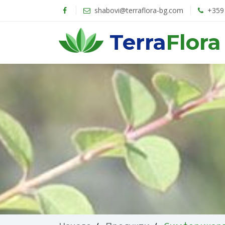
shabovi@terraflora-bg.com
+359 
Terra
Flora