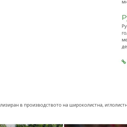
мн
Р
Ру
го
ме
де
лизиран в производството на широколистна, иглолистна