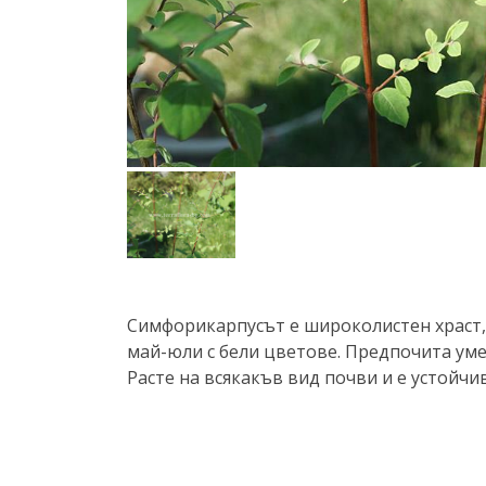
Симфорикарпусът е широколистен храст, 
май-юли с бели цветове. Предпочита уме
Расте на всякакъв вид почви и е устойчи