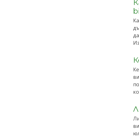
К
b
Ка
дъ
да
Из
К
Ке
ви
по
ко
Л
Ли
ви
юл