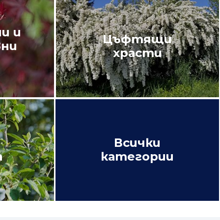
и и
Цъфтящи
вни
храсти
Всички
а
категории