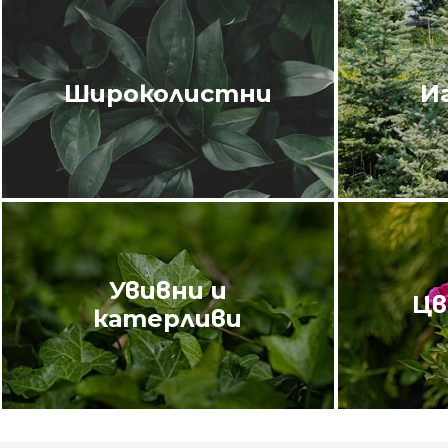
Широколистни
И
Увивни и
Цв
катерливи