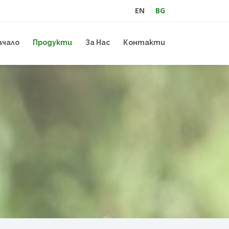
EN
BG
ачало
Продукти
За Нас
Контакти