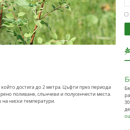
Б
който достига до 2 метра. Цъфти през периода
Бя
рено поливане, слънчеви и полусенчести места.
ра
в на ниски температури.
30
де
о