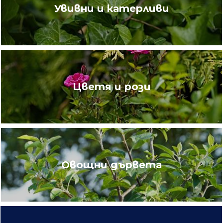
Увивни и катерливи
Цветя и рози
Овощни дървета