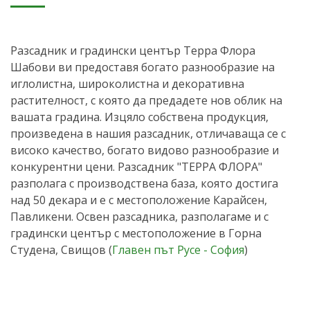
Разсадник и градински център Терра Флора
Шабови ви предоставя богато разнообразие на
иглолистна, широколистна и декоративна
растителност, с която да предадете нов облик на
вашата градина. Изцяло собствена продукция,
произведена в нашия разсадник, отличаваща се с
високо качество, богато видово разнообразие и
конкурентни цени. Разсадник "ТЕРРА ФЛОРА"
разполага с производствена база, която достига
над 50 декара и е с местоположение Карайсен,
Павликени. Освен разсадника, разполагаме и с
градински център с местоположение в Горна
Студена, Свищов (
Главен път Русе - София
)