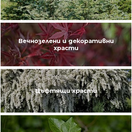
Вечнозелени и декоративни
храсти
Цъфтящи храсти