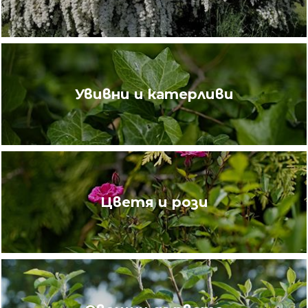
Увивни и катерливи
Цветя и рози