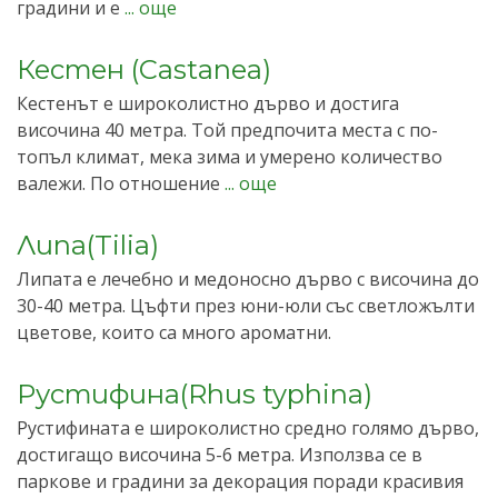
градини и е
... още
Кестен (Castanea)
Кестенът е широколистно дърво и достига
височина 40 метра. Той предпочита места с по-
топъл климат, мека зима и умерено количество
валежи. По отношение
... още
Липа(Tilia)
Липата е лечебно и медоносно дърво с височина до
30-40 метра. Цъфти през юни-юли със светложълти
цветове, които са много ароматни.
Рустифина(Rhus typhina)
Рустифината е широколистно средно голямо дърво,
достигащо височина 5-6 метра. Използва се в
паркове и градини за декорация поради красивия