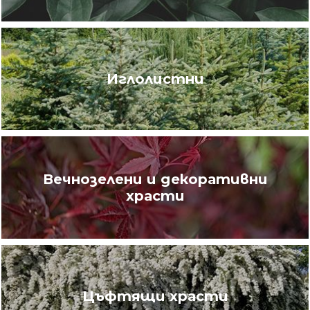
Иглолистни
Вечнозелени и декоративни
храсти
Цъфтящи храсти