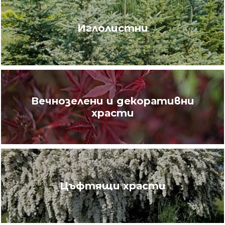
Иглолистни
Вечнозелени и декоративни
храсти
Цъфтящи храсти