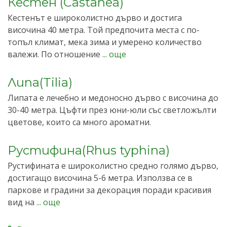
Кестен (Castanea)
Кестенът е широколистно дърво и достига
височина 40 метра. Той предпочита места с по-
топъл климат, мека зима и умерено количество
валежи. По отношение
... още
Липа(Tilia)
Липата е лечебно и медоносно дърво с височина до
30-40 метра. Цъфти през юни-юли със светложълти
цветове, които са много ароматни.
Рустифина(Rhus typhina)
Рустифината е широколистно средно голямо дърво,
достигащо височина 5-6 метра. Използва се в
паркове и градини за декорация поради красивия
вид на
... още