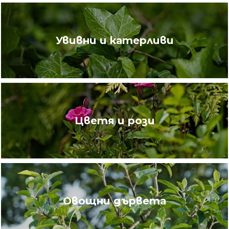
Увивни и катерливи
Цветя и рози
Овощни дървета