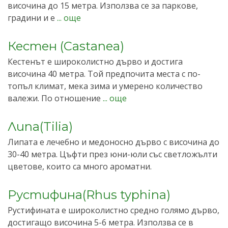
височина до 15 метра. Използва се за паркове,
градини и е
... още
Кестен (Castanea)
Кестенът е широколистно дърво и достига
височина 40 метра. Той предпочита места с по-
топъл климат, мека зима и умерено количество
валежи. По отношение
... още
Липа(Tilia)
Липата е лечебно и медоносно дърво с височина до
30-40 метра. Цъфти през юни-юли със светложълти
цветове, които са много ароматни.
Рустифина(Rhus typhina)
Рустифината е широколистно средно голямо дърво,
достигащо височина 5-6 метра. Използва се в