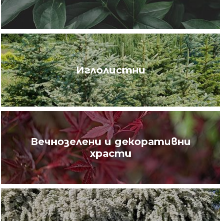
Иглолистни
Вечнозелени и декоративни
храсти