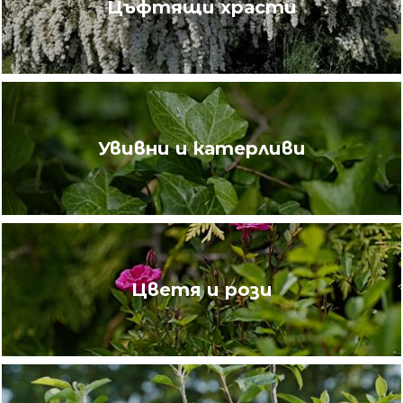
Цъфтящи храсти
Увивни и катерливи
Цветя и рози