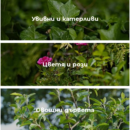
Увивни и катерливи
Цветя и рози
Овощни дървета