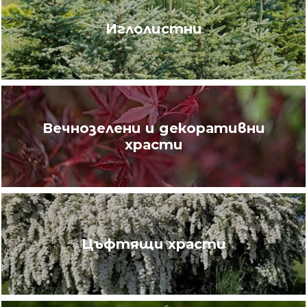
Иглолистни
Вечнозелени и декоративни
храсти
Цъфтящи храсти