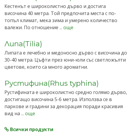
Кестенът е широколистно дърво и достига
височина 40 метра. Той предпочита места с по-
топъл климат, мека зима и умерено количество
валежи. По отношение
... още
Липа(Tilia)
Липата е лечебно и медоносно дърво с височина до
30-40 метра. Цъфти през юни-юли със светложълти
цветове, които са много ароматни.
Рустифина(Rhus typhina)
Рустифината е широколистно средно голямо дърво,
достигащо височина 5-6 метра. Използва се в
паркове и градини за декорация поради красивия
вид на
... още
Всички продукти